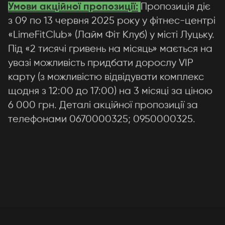
Умови акційної пропозиції:
Пропозиція діє
Дякуємо за заявку!
з 09 по 13 червня 2025 року у фітнес-центрі
«LimeFitClub» (Лайм Фіт Клуб) у місті Луцьку.
Ми вже розпочали обробку вашої заявки
Під «2 тисячі гривень на місяць» мається на
та найближчим часом зв'яжемося з вами
увазі можливість придбати дорослу VIP
для уточнення деталей.
карту (з можливістю відвідувати комплекс
щодня з 12:00 до 17:00) на 3 місяці за ціною
6 000 грн. Деталі акційної пропозиції за
Продовжити
телефонами 0670000325; 0950000325.