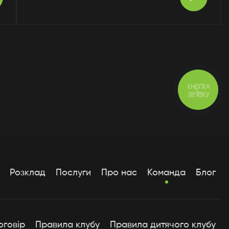
КНОПКА
ЗВ'ЯЗКУ
Розклад
Послуги
Про нас
Команда
Блог
оговір
Правила клубу
Правила дитячого клубу