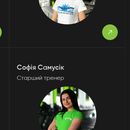
у!
йближчим
Софія Самусік
алей.
Старший тренер