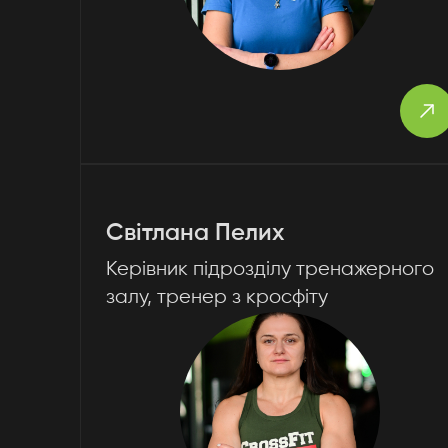
якуємо за заявк
розпочали обробку вашої заявки та на
Світлана Пелих
м зв'яжемося з вами для уточнення дет
Керівник підрозділу тренажерного
залу, тренер з кросфіту
Продовжити