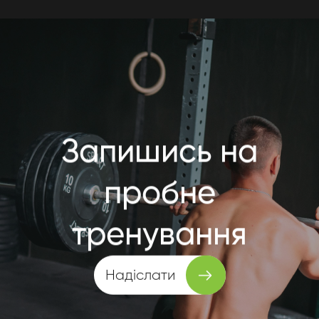
Запишись на
пробне
тренування
Надіслати