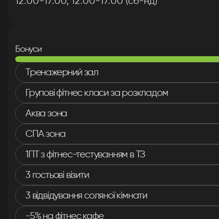
12:00-17:00, 12:00-17:00 (cб-нд)
Бонуси
Тренажерний зал
Д
Групові фітнес класи за розкладом
Аква зона
Ми вже 
СПА зона
часо
1ПТ з фітнес-тестуванням в ТЗ
3 гостьові візити
3 відвідування соляної кімнати
-5% на фітнес кафе