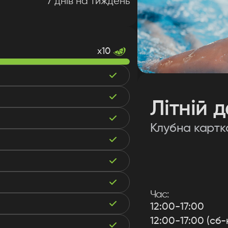
7 днів на тиждень
x10
якуємо за заявк
Літній 
Клубна картк
розпочали обробку вашої заявки та на
м зв'яжемося з вами для уточнення дет
Час:
Продовжити
12:00-17:00
12:00-17:00 (cб-