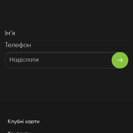
Ім‘я
Телефон
Надіслати
Дякуємо за заявку!
Ми вже розпочали обробку вашої заявки
та найближчим часом зв'яжемося з вами
для уточнення деталей.
Клубні карти
Продовжити