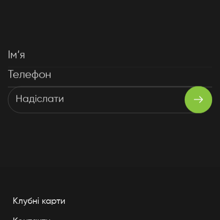
Ім‘я
Телефон
Надіслати
Дякуємо за заявку!
Ми вже розпочали обробку вашої заявки
та найближчим часом зв'яжемося з вами
для уточнення деталей.
Клубні карти
Продовжити